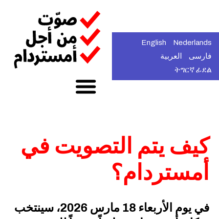
English
Nederlands
فارسی
العربية
ትግርኛ ፊደል
كيف يتم التصويت في
أمستردام؟
في يوم الأربعاء 18 مارس 2026، سينتخب