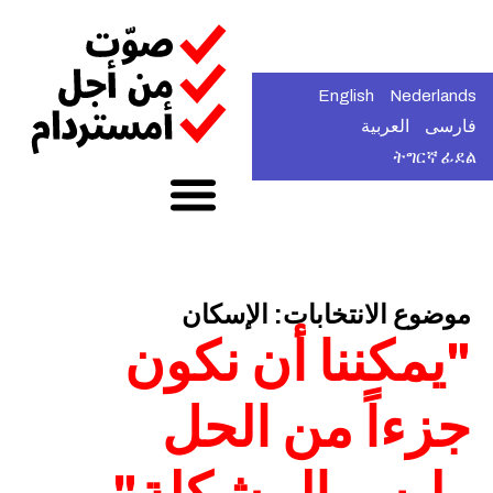
English
Nederlands
فارسی
العربية
ትግርኛ ፊደል
موضوع الانتخابات: الإسكان
"يمكننا أن نكون
جزءاً من الحل