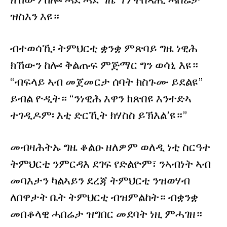
ዝስእን እዩ።
ብተወሳኺ፡ ትምህርቲ ቋንቋ ምጽባይ ግዜ ነዊሕ
ክኸውን ከሎ፡ ቅልጡፍ ምጅማር ግን ወሳኒ እዩ።
“ብፍላይ ኣብ መጀመርታ ሰባት ክስጉሙ ይደልዩ”
ይብል ዮዲት። “ንነዊሕ እዋን ክጽበዩ እንተድኣ
ተገዲዶም፡ እቲ ድርኺት ክሃስስ ይኽእል’ዩ።”
መብዛሕትኡ ግዜ ቆልዑ ዘለዎም ወለዲ ነቲ ስርዓተ
ትምህርቲ ንምርዳእ ደገፍ የድልዮም፣ ንኣብነት ኣብ
መባእታን ካልኣይን ደረጃ ትምህርቲ ንዝወሃብ
ለበዋታት ቤት ትምህርቲ ብዝምልከት። ብቋንቋ
መበቆላዊ ሓበሬታ ዝግበር መደባት ነዚ ምሓገዘ።