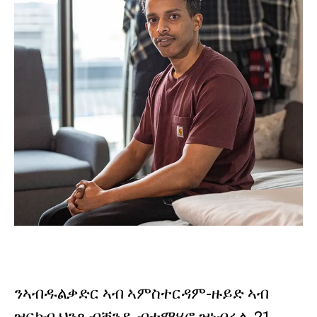
ንኣብዱልቃድር ኣብ ኣምስተርዳም-ዙይድ ኣብ
ዝርከብ ህንጻ ብቐንዱ ብተማሃሮ ዝነብሩሉ 21