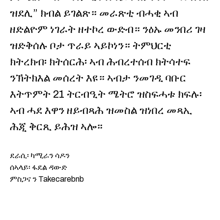
ዝደሊ” ክብል ይገልጽ። መራጽቲ ብሓቂ ኣብ
ዘድልዮም ነገራት ዘተኮረ ውድብ። ንዕኡ መንበሪ ገዛ
ዝድቅሰሉ ቦታ ጥራይ ኣይኮነን። ትምህርቲ
ክትረክብ፡ ክትሰርሕ፡ ኣብ ሕብረተሰብ ክትሳተፍ
ንኽትክእል መሰረት እዩ። ኣብታ ንመገዲ ባቡር
እትጥምት 21 ትርብዒት ሜትሮ ዝስፍሓቱ ክፍሉ፡
ኣብ ሓደ እዋን ዘይብጻሕ ዝመስል ዝነበረ መጻኢ
ሕጂ ቅርጺ ይሕዝ ኣሎ።
ደራሲ፡ ካሚራን ሳዶን
ሰኣላይ፡ ፋደል ዳውድ
ምስጋና ን Takecarebnb