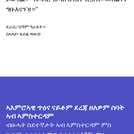
ግቡእናን’ዩ።”
ደራሲ፡ ሂሻም ዓራፋት።
ሰኣላይ፡ ፋደል ዳውድ
ኣእምሮኣዊ ጥዕና ናይቶም ደረጃ ዘለዎም ሰባት
ኣብ ኣምስተርዳም
ብዙሓት ስደተኛታት ኣብ ኣምስተርዳም ምስ