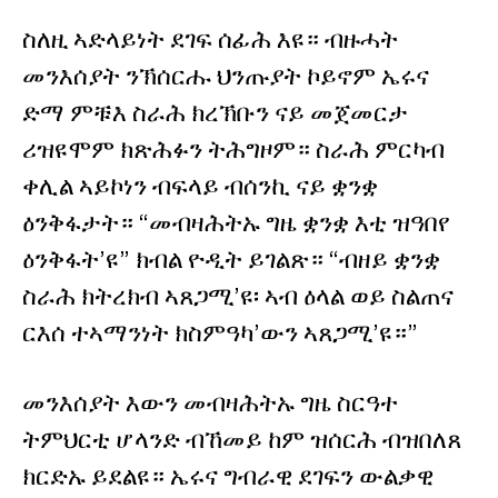
ስለዚ ኣድላይነት ደገፍ ሰፊሕ እዩ። ብዙሓት
መንእሰያት ንኽሰርሑ ህንጡያት ኮይኖም ኤሩና
ድማ ምቹእ ስራሕ ክረኽቡን ናይ መጀመርታ
ሪዝዩሞም ክጽሕፉን ትሕግዞም። ስራሕ ምርካብ
ቀሊል ኣይኮነን ብፍላይ ብሰንኪ ናይ ቋንቋ
ዕንቅፋታት። “መብዛሕትኡ ግዜ ቋንቋ እቲ ዝዓበየ
ዕንቅፋት’ዩ” ክብል ዮዲት ይገልጽ። “ብዘይ ቋንቋ
ስራሕ ክትረክብ ኣጸጋሚ’ዩ፡ ኣብ ዕላል ወይ ስልጠና
ርእሰ ተኣማንነት ክስምዓካ’ውን ኣጸጋሚ’ዩ።”
መንእሰያት እውን መብዛሕትኡ ግዜ ስርዓተ
ትምህርቲ ሆላንድ ብኸመይ ከም ዝሰርሕ ብዝበለጸ
ክርድኡ ይደልዩ። ኤሩና ግብራዊ ደገፍን ውልቃዊ