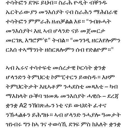
ተሳትፎን ደገፍ ይህብ። ስራሕ ዮዲት ብቐንዱ
ኤርትራውያን መንእሰያት ናብ ስራሕን ማሕበራዊ
ተሳትፎን ምምራሕ ዘጠቓልል እዩ። “ንብዙሓት
መንእሰያት፡ እዚ ኣብ ሆላንድ ናይ መጀመርታ
መርገጺ እግሮም’ዩ” ትብል። “መንገዲ ዘርእየሎምን
ርእሰ ተኣማንነት ዘስርጸሎምን ሰብ የድልዮም።”
ኣብ ኤሩና ተሳተፍቲ መሰረታዊ ኮርሳት ቋንቋ
ሆላንድን ትምህርቲ ኮምፒተርን ይወስዱ። እዞም
ትምህርትታት እዚኣቶም ንሓደስቲ መጻእቲ – ካብ
ማእከላት ዑቕባ ዝመጹ መንእሰያት ሓዊሱ – ደረጃ
ቋንቋ A2 ንኽበጽሑን ነቲ ናይ ውህደት ፈተና
ንኽሓልፉን ይሕግዙ። ኣብ ሆላንድ ንሓያሎ ዓመታት
ዝነብሩ ግን ከኣ ገና ተወሳኺ ደገፍ ምስ ክእለት ቋንቋ