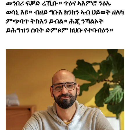
መንበሪ ፍቓድ ረኺቡ። ጥዕና ኣእምሮ ንዕኡ
ወሳኒ እዩ። ብዘይ ግቡእ ክንክን ኣብ ህይወት ዘለካ
ምጭባጥ ትስእን ይብል። ሕጂ ንኻልኦት
ይሕግዝን ሰባት ድምጾም ክህቡ የተባብዕን።