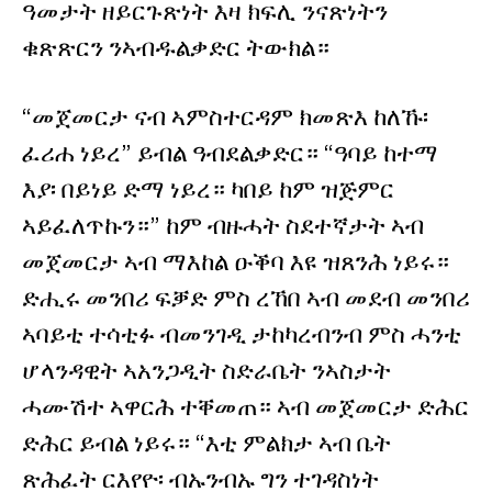
ዓመታት ዘይርጉጽነት እዛ ክፍሊ ንናጽነትን
ቁጽጽርን ንኣብዱልቃድር ትውክል።
“መጀመርታ ናብ ኣምስተርዳም ክመጽእ ከለኹ፡
ፈሪሐ ነይረ” ይብል ዓብደልቃድር። “ዓባይ ከተማ
እያ፡ በይነይ ድማ ነይረ። ካበይ ከም ዝጅምር
ኣይፈለጥኩን።” ከም ብዙሓት ስደተኛታት ኣብ
መጀመርታ ኣብ ማእከል ዑቕባ እዩ ዝጸንሕ ነይሩ።
ድሒሩ መንበሪ ፍቓድ ምስ ረኸበ ኣብ መደብ መንበሪ
ኣባይቲ ተሳቲፉ ብመንገዲ ታከካረብንብ ምስ ሓንቲ
ሆላንዳዊት ኣአንጋዲት ስድራቤት ንኣስታት
ሓሙሽተ ኣዋርሕ ተቐመጠ። ኣብ መጀመርታ ድሕር
ድሕር ይብል ነይሩ። “እቲ ምልክታ ኣብ ቤት
ጽሕፈት ርእየዮ፡ ብኡንብኡ ግን ተገዳስነት