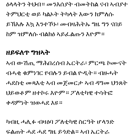
ዕላላትን ትህብ። መንእሰያት ብመትከል ናብ ኣብያተ
ትምህርቲ ወይ ካልኦት ትካላት እውን ክምለሱ
ይኽእሉ እኳ እንተኾኑ፡ መብዛሕትኡ ግዜ ግን ናበይ
ከም ዝምለሱ ብልክዕ ኣይፈልጡን እዮም።
ዘይፍለጥ ግዝኣት
ኣብ ውሽጢ ማሕበረሰብ ኤርትራ፡ ምርጫ ኮሙናት
ብሓቂ ቁምነገር የብሉን ይብል ዮዲት። ብዙሓት
ሓደስቲ መጻእቲ ኣብ መጀመርታ ኣብ ዳግመ ህንጸት
ህይወቶም ዘተኮሩ እዮም። ፖለቲካዊ ተሳትፎ
ቀዳምነት ዝወሓደ እዩ።
ካብዚ ሓሊፉ ብዛዕባ ፖለቲካዊ ስርዓት ሆላንድ
ፍልጠት ሓደ ሓደ ግዜ ይጎድል። ኣብ ኤርትራ