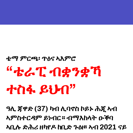
ቴማ ምርጫ፡ ጥዕና ኣእምሮ
“ቴራፒ ብቋንቋኻ
ተስፋ ይህብ”
ዓሊ ጃዋድ (37) ካብ ሊባኖስ ኮይኑ ሕጂ ኣብ
ኣምስተርዳም ይነብር። ብማእከላት ዑቕባ
ኣቢሉ ድሕሪ ዘካየዶ ከቢድ ጉዕዞ፡ ኣብ 2021 ናይ