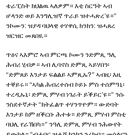
ቴራፒስት ክህልዉ ኣለዎም። እቲ ስርዓት ኣብ
ሆላንድ ወይ እንግሊዝኛ ጥራይ ዝተሓጽረ’ዩ።”
ንኮሙን: ዝያዳ ባህላዊ ተሃዋሲ ክንክን: ዝሓጸረ
ዝርዝር መጸበዪ።
ጥዕና ኣእምሮ ኣብ ምርጫ ኮሙን ንድምጺ ዓሊ
ሕብሪ ሂብዎ። ኣብ ሊባኖስ ድምጺ ኣይሃበን፡
“ድምጸይ እንታይ ፍልልይ ኣምጺኡ?” ኣብዚ፡ እዚ
ተቐይሩ። “ኣካል ሕብረተሰብ ኮይኑ ምስ ተሰምዓኒ፡
ተረዲኡኒ፡ ድምጺ ምሃብ ነገራት ይቕይር’ዩ።” ንሱ
ንስደተኛታት “ክትፈልጥ ተሃንጥዮም። ውድባት
እንታይ ከም ዘቕርቡ ሕተቱ። ድምጺ ምሃብ ምስቲ
ባህሊ የራኽበካ።” ንዓሊ ድምጺ ምሃብ ንሕውየት
ይውክል። “ብሓባር ዝሓሸ ክንክን ንረክብ። መሰልናን