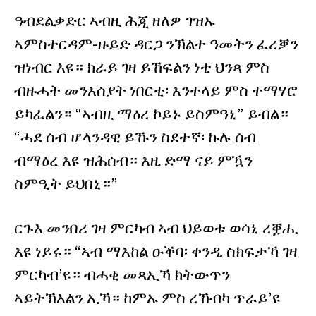
ዓብደልቃድር ኣብዚ ሕጂ ዘለዎ ገዝኡ
ኣምስተርዳም-ዙይድ ዳርጋ ንኽልተ ዓመትን ፈረቓን
ዝነብር እዩ። ክራይ ገዛ ይኸፍልን ነቲ ህንጻ ምስ
ብዙሓት መንእሰያት ነበርቲ፡ እንተላይ ምስ ተማሃሮ
ይካፈልን። “ኣብዚ ማዕረ ኮይኑ ይስምዓኒ” ይብል።
“ሓደ ሰብ ሆላንዳዊ ይኹን ስደተኛ፡ ኩሉ ሰብ
ብማዕረ እዩ ዝሕሰብ። እዚ ድማ ናይ ምዃን
ስምዒት ይህበኒ።”
ርጉእ መንበሪ ገዛ ምርካብ ኣብ ህይወቱ ወሳኒ ረቛሒ
እዩ ነይሩ። “ኣብ ማእከል ዑቕባ፡ ቀንዲ ስክፍታኻ ገዛ
ምርካብ’ዩ። ብሓቂ መጻኢኻ ክትውጥን
ኣይትኽእልን ኢኻ። ከምኡ ምስ ረኸብካ ጥራይ’ዩ