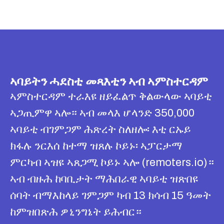
ኣባይትን ሓደስቲ መጻእቲን ኣብ ኣምስተርዳም
ኣምስተርዳም ተራእዩ ዘይፈልጥ ቅልውላው ኣባይቲ
ኣጋጢምዋ ኣሎ። ኣብ መላእ ሆላንድ 350,000
ኣባይቲ ብገምጋም ሕጽረት ስለዘሎ፡ እቲ ርኡይ
ክፋሉ ንርእሰ ከተማ ዝጸሉ ኮይኑ፡ ኣፓርታማ
ምርካብ ኣዝዩ ኣጸጋሚ ኮይኑ ኣሎ (remoters.io)።
ኣብ ብዙሕ ከባቢታት ማሕበራዊ ኣባይቲ ዝጽበዩ
ሰባት ብማእከላይ ገምጋም ካብ 13 ክሳብ 15 ዓመት
ከምዝበጽሕ ዎኒንግኔት ይሕብር።