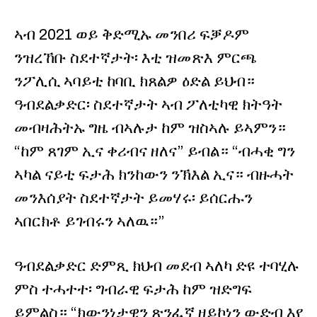
ኣብ 2021 ወይ ቅድሚኡ መንበሪ ፍቓዶም
ንዝረኸቡ ስደተኛታት፡ እቲ ዝመጽእ ምርጫ
ንፖሊሲ ኣባይቲ ከባቢ ክጸልዎ ዕድል ይህብ።
ዓብደልቃድር፡ ስደተኛታት ኣብ ፖለቲካዊ ክትዓት
መብዛሕትኡ ግዜ ብኣሉታ ከም ዝስኣሉ ይኣምን።
“ከም ጸገም ኢና ቀሪብና ዘለና” ይብል። “ብሓቂ ግን
ኣካል ናይቲ ፍታሕ ክንከውን ንኽእል ኢና። ብዙሓት
መንእሰያት ስደተኛታት ይመሃሩ፡ ይሰርሑን
ኣበርክቶ ይገብሩን ኣለዉ።”
ዓብደልቃድር ድምጺ ክህብ መደብ ኣለካ ድዩ ተባሂሉ
ምስ ተሓተተ፡ ግብራዊ ፍታሕ ከም ዝድግፍ
ይምልስ። “ክውንነታዊን ጽንፈኛ ዘይኮነን ውድብ እየ