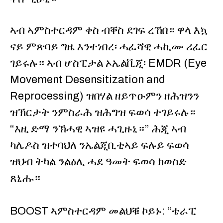
ኣብ ኣምስተርዳም ቀስ ብቐስ ደገፍ ረኸበ። ዋላ እኳ
ናይ ምጽባይ ግዜ እንተነበረ፡ ሓፈሻዊ ሓኪሙ ሪፈር
ገይሩሉ። ኣብ ሆስፒታል ኦኤልቪጂ፡ EMDR (Eye
Movement Desensitization and
Reprocessing) ዝበሃል ዘይጥዑምን ዘሕዝንን
ዝኽርታት ንምስራሕ ዝሕግዝ ፍወሳ ተገይሩሉ።
“እዚ ድማ ንኽሓዊ ኣዝዩ ሓጊዙኒ።” ሕጂ ኣብ
ካሌዶስ ዝተባህለ ንኤልጂቢቲኣይ ፍሉይ ፍወሳ
ዝህብ ትካል ንልዕሊ ሓደ ዓመት ፍወሳ ክወስድ
ጸኒሑ።
BOOST ኣምስተርዳም መልህቑ ኮይኑ: “ቴራፒ