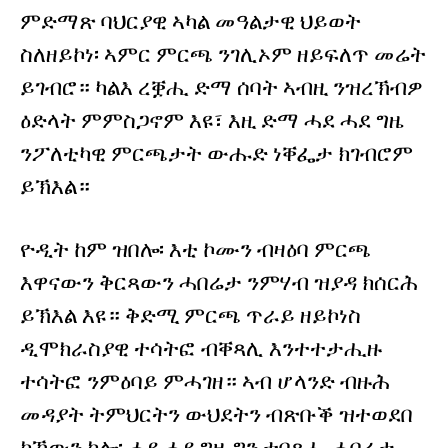
ምድማጽ ባህርያዊ ኣካል መዓልታዊ ህይወት
ስለዘይኮነ፡ ኣምር ምርጫ ንገሊኦም ዘይፍለጥ መሬት
ይገብሮ። ካልእ ረቛሒ ድማ ሰባት ኣብዚ ንዝረኽብዎ
ዕድላት ምምስጋኖም እዩ፣ እዚ ድማ ሓደ ሓደ ግዜ
ንፖለቲካዊ ምርጫታት ውሑድ ነቐፌታ ክገብሮም
ይኽእል።
ዮዲት ከም ዝበሎ፡ እቲ ኮሙን ብዛዕባ ምርጫ
እዋናውን ቅርጻውን ሓበሬታ ንምሃብ ዝያዳ ክሰርሕ
ይኽእል እዩ። ቅድሚ ምርጫ ጥራይ ዘይኮነስ
ዲሞክራስያዊ ተሳትፎ ብቐጻሊ እንተተታሒዙ
ተሳትፎ ንምዕባይ ምሓገዘ። ኣብ ሆላንድ ብዙሕ
መዳያት ትምህርትን ውህደትን ብጽቡቕ ዝተወደበ
ክኸውን ከሎ፡ ሓደ ሓደ ግዜ ግን ተበጻሒ ሓበሬታ