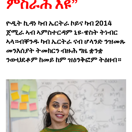
ምስራሕ እዩ”
ዮዲት ኪዳነ ካብ ኤርትራ ኮይና ካብ 2014
ጀሚራ ኣብ ኣምስተርዳም ኒዩ-ዌስት ትነብር
ኣላ።ብቐንዱ ካብ ኤርትራ ናብ ሆላንድ ንዝመጹ
መንእሰያት ትመክርን ብዙሕ ግዜ ቋንቋ
ንውህደቶም ከመይ ከም ዝዕንቅፎም ትዕዘብ።