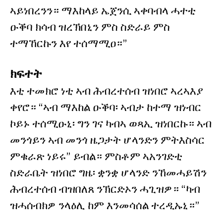
ኣይነበረንን። ማእከላይ ኤጀንሲ ኣቀባብላ ሓተቲ
ዑቕባ ክሳብ ዝረኽበኒን ምስ ስድራይ ምስ
ተማኸርኩን እየ ተሰማሚዐ።”
ክፍተት
እቲ ተመክሮ ነቲ ኣብ ሕብረተሰብ ዝነበሮ ኣረኣእያ
ቀየሮ። “ኣብ ማእከል ዑቕባ፡ ኣብታ ከተማ ዝነብር
ኮይኑ ተሰሚዑኒ፡ ግን ገና ካብኣ ወጻኢ ዝነበርኩ። ኣብ
መንጎይን ኣብ መንጎ ዜጋታት ሆላንድን ምትእስሳር
ምቁራጽ ነይሩ” ይብል። ምስቶም ኣአንገድቲ
ስድራቤት ዝነበሮ ግዜ፡ ቋንቋ ሆላንድ ንኸመሓይሽን
ሕብረተሰብ ብዝበለጸ ንኽርድኦን ሓጊዝዎ። “ካብ
ዝሓሰብክዎ ንላዕሊ ከም እንመሳሰል ተረዲኡኒ።”