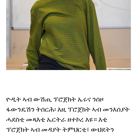
ዮዲት ኣብ ውሽጢ ፕሮጀክት ኤሩና ንሰዞ
ፋውንዴሽን ትሰርሕ፡ እዚ ፕሮጀክት ኣብ መንእሰያት
ሓደስቲ መጻእቲ ኤርትራ ዘተኮረ እዩ። እቲ
ፕሮጀክት ኣብ መዳያት ትምህርቲ፣ ውህደትን