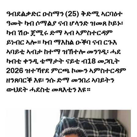
ዓብደልቃድር ዑስማን (25) ቅድሚ ኣርባዕተ
ዓመት ካብ ሶማልያ ናብ ሆላንድ ዝመጸ ኮይኑ፡
ካብ ሽዑ ጀሚሩ ድማ ኣብ ኣምስተርዳም
ይነብር ኣሎ። ካብ ማእከል ዑቕባ ናብ ርጉእ
ኣባይቲ ኣብታ ከተማ ዝኽተሎ መንገዲ፡ ሓደ
ካብቲ ቀንዲ ቴማታት ናይቲ ብ18 መጋቢት
2026 ዝተኻየደ ምርጫ ኮሙን ኣምስተርዳም
ዘንጸባርቕ እዩ፡ ንሱ ድማ መንበሪ ኣባይትን
ውህደት ሓደስቲ መጻእቲን እዩ።