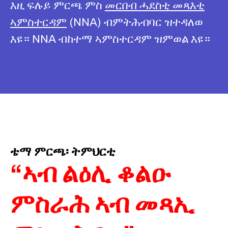
እዚ ፍሉይ ምርጫ ምስ
መርበብ ሓደስቲ መጻእቲ
ኣምስተርዳም
(NNA) ብምትሕብባር ዝተዳለወ
እዩ። NNA ብከተማ ኣምስተርዳም ዝምወል እዩ።
ቴማ ምርጫ፡ ትምህርቲ
“ኣብ ልዕሊ ቆልዑ
ምስራሕ ኣብ መጻኢ