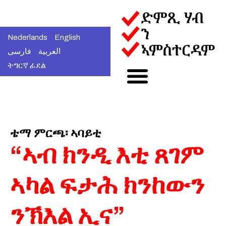
Nederlands
English
العربية
فارسی
ትግርኛ ፊደል
ቴማ ምርጫ፡ ኣባይቲ
“ኣብ ክንዲ እቲ ጸገም
ኣካል ፍታሕ ክንከውን
ንኽእል ኢና”