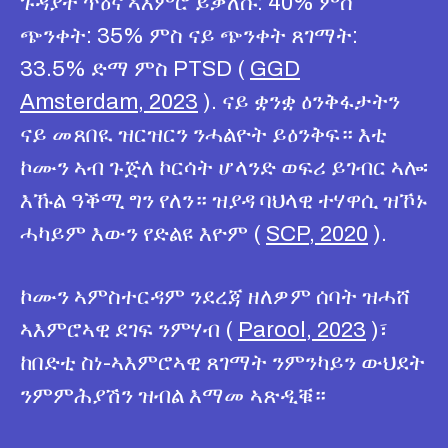
ጉዳያት ጥዕና ኣእምሮ ይቃለሱ: 40% ምስ
ጭንቀት: 35% ምስ ናይ ጭንቀት ጸገማት:
33.5% ድማ ምስ PTSD (
GGD
Amsterdam, 2023
). ናይ ቋንቋ ዕንቅፋታትን
ናይ መጸበዪ ዝርዝርን ንሓልዮት ይዕንቅፍ። እቲ
ኮሙን ኣብ ጉጅለ ​​ኮርሳት ሆላንድ ወፍሪ ይገብር ኣሎ፡
እኹል ዓቕሚ ግን የለን። ዝያዳ ባህላዊ ተሃዋሲ ዝኾኑ
ሓካይም እውን የድልዩ እዮም (
​​SCP, 2020
).
ኮሙን ኣምስተርዳም ንደረጃ ዘለዎም ሰባት ዝሓሸ
ኣእምሮኣዊ ደገፍ ንምሃብ (
Parool, 2023
)፣
ከበድቲ ስነ-ኣእምሮኣዊ ጸገማት ንምንካይን ውህደት
ንምምሕያሽን ዝብል እማመ ኣጽዲቑ።