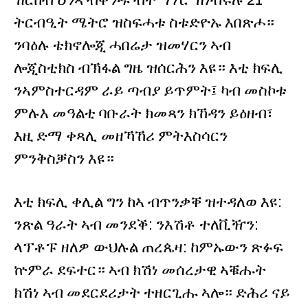
ትርብዒት ሜትሮ ዝስፍሓቱ ስቱድዮኡ እበጽሖ።
ንባዕሉ ቴክኖሎጂ ሓበሬታ ዝመሃርን ኣብ
ሎጂስቲክስ ብኽፋል ግዜ ዝሰርሕን እዩ። እቲ ክፍሊ
ንኣምስተርዳም ራይ ጣብያ ይጥምት፤ ካብ መስኮቱ
ምሉእ መዓልቲ ባቡራት ክመጻን ክኸዳን ይዕዘብ፣
እዚ ድማ ቀጻሊ መዘኻኸሪ ምትእስሳርን
ምንቅስቓስን እዩ።
እቲ ክፍሊ ቀሊል ግን ከኣ ብጥንቃቐ ዝተዳለወ እዩ:
ንጽል ዓራት ኣብ መንደቕ: ንእሽቶ ተለቪዥን:
ላፕቶፑ ዘለዎ ውህሉል ጠረጴዛ: ከምኡውን ጽፉፍ
ኵምራ ደፍተር። ኣብ ክሽነ መሰረታዊ ኣቑሑት
ክሽነ ኣብ መደርደሪታት ተዘርጊሑ ኣሎ። ድሕሪ ናይ