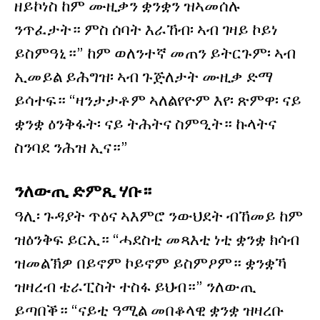
ዘይኮነስ ከም ሙዚቃን ቋንቋን ዝኣመሰሉ
ንጥፈታት። ምስ ሰባት እራኸብ፡ ኣብ ገዛይ ኮይነ
ይስምዓኒ።” ከም ወለንተኛ መጠን ይትርጉም፡ ኣብ
ኢመይል ይሕግዝ፡ ኣብ ጉጅለታት ሙዚቃ ድማ
ይሳተፍ። “ዛንታታቶም ኣለልየዮም እየ፡ ጽምዋ፡ ናይ
ቋንቋ ዕንቅፋት፡ ናይ ትሕትና ስምዒት። ኩላትና
ስንባደ ንሕዝ ኢና።”
ንለውጢ ድምጺ ሃቡ።
ዓሊ፡ ጉዳያት ጥዕና ኣእምሮ ንውህደት ብኸመይ ከም
ዝዕንቅፍ ይርኢ። “ሓደስቲ መጻእቲ ነቲ ቋንቋ ክሳብ
ዝመልኽዎ በይኖም ኮይኖም ይስምዖም። ቋንቋኻ
ዝዛረብ ቴራፒስት ተስፋ ይህብ።” ንለውጢ
ይጣበቕ። “ናይቲ ዓሚል መበቆላዊ ቋንቋ ዝዛረቡ