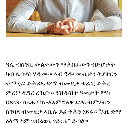
ዓሊ ብሰንኪ ውልቃውን ማሕበራውን ብድሆታት
ካብ ሊባኖስ ሃዲሙ። ኣብ ዓዱ፡ ሙዚቃን ትያትርን
ተማሂሩ፡ ድሕሪኡ ድማ ብሙዚቃ ቴራፒ ድሕረ
ምረቓ ዲግሪ ረኺቡ። ንሽዱሽተ ዓመታት ምስ
ህጻናት ሰሪሑ፡ ስነ-ኣእምሮኣዊ ደገፍ ብምሃብን
ስንባደ ብሙዚቃ ኣቢሉ ይፈትሕን ነይሩ። “እዚ ድማ
ዕላማ ከም ዝህልወኒ ገይሩኒ” ይብል።