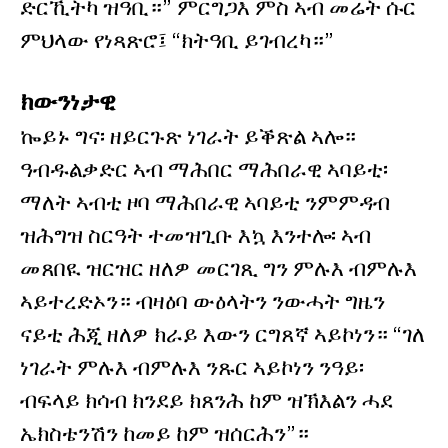
ድርኺትካ ዝዓቢ።” ምርግጋእ ምስ ኣብ መሬት ሱር
ምህላው የነጻጽሮ፤ “ክትዓቢ ይገብረካ።”
ክውንነታዊ
ኰይኑ ግና፡ ዘይርጉጽ ነገራት ይቕጽል ኣሎ።
ዓብዱልቃድር ኣብ ማሕበር ማሕበራዊ ኣባይቲ፡
ማለት ኣብቲ ዞባ ማሕበራዊ ኣባይቲ ንምምዳብ
ዝሕግዝ ስርዓት ተመዝጊቡ እኳ እንተሎ፡ ኣብ
መጸበዪ ዝርዝር ዘለዎ መርገጺ ግን ምሉእ ብምሉእ
ኣይተረድኦን። ብዛዕባ ውዕላትን ንውሓት ግዜን
ናይቲ ሕጂ ዘለዎ ክራይ እውን ርግጸኛ ኣይኮነን። “ገለ
ነገራት ምሉእ ብምሉእ ንጹር ኣይኮነን ንዓይ፡
ብፍላይ ክሳብ ክንደይ ክጸንሕ ከም ዝኽእልን ሓደ
ኤክስቴንሽን ከመይ ከም ዝሰርሕን”።