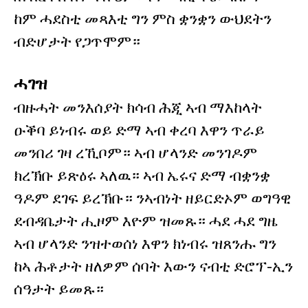
ከም ሓደስቲ መጻእቲ ግን ምስ ቋንቋን ውህደትን
ብድሆታት የጋጥሞም።
ሓገዝ
ብዙሓት መንእሰያት ክሳብ ሕጂ ኣብ ማእከላት
ዑቕባ ይነብሩ ወይ ድማ ኣብ ቀረባ እዋን ጥራይ
መንበሪ ገዛ ረኺቦም። ኣብ ሆላንድ መንገዶም
ክረኽቡ ይጽዕሩ ኣለዉ። ኣብ ኤሩና ድማ ብቋንቋ
ዓዶም ደገፍ ይረኽቡ። ንኣብነት ዘይርድኦም ወግዓዊ
ደብዳቤታት ሒዞም እዮም ዝመጹ። ሓደ ሓደ ግዜ
ኣብ ሆላንድ ንዝተወሰነ እዋን ክነብሩ ዝጸንሑ ግን
ከኣ ሕቶታት ዘለዎም ሰባት እውን ናብቲ ድሮፕ-ኢን
ሰዓታት ይመጹ።