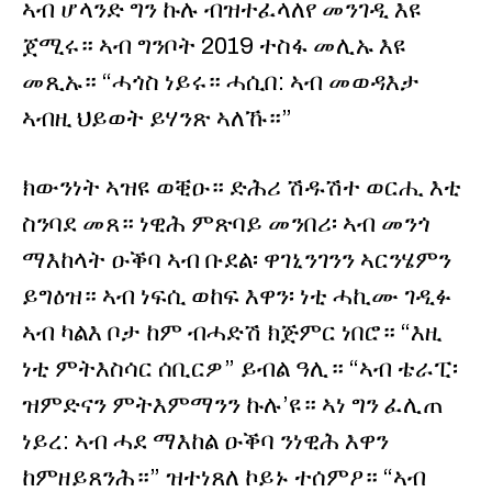
ኣብ ሆላንድ ግን ኩሉ ብዝተፈላለየ መንገዲ እዩ
ጀሚሩ። ኣብ ግንቦት 2019 ተስፋ መሊኡ እዩ
መጺኡ። “ሓጎስ ነይሩ። ሓሲበ: ኣብ መወዳእታ
ኣብዚ ህይወት ይሃንጽ ኣለኹ።”
ክውንነት ኣዝዩ ወቒዑ። ድሕሪ ሽዱሽተ ወርሒ እቲ
ስንባደ መጸ። ነዊሕ ምጽባይ መንበሪ፡ ኣብ መንጎ
ማእከላት ዑቕባ ኣብ ቡደል፡ ዋገኒንገንን ኣርንሄምን
ይግዕዝ። ኣብ ነፍሲ ወከፍ እዋን፡ ነቲ ሓኪሙ ገዲፉ
ኣብ ካልእ ቦታ ከም ብሓድሽ ክጅምር ነበሮ። “እዚ
ነቲ ምትእስሳር ሰቢርዎ” ይብል ዓሊ። “ኣብ ቴራፒ፡
ዝምድናን ምትእምማንን ኩሉ’ዩ። ኣነ ግን ፈሊጠ
ነይረ: ኣብ ሓደ ማእከል ዑቕባ ንነዊሕ እዋን
ከምዘይጸንሕ።” ዝተነጸለ ኮይኑ ተሰምዖ። “ኣብ