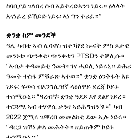
ከባቢየይ ዝነበረ ሰብ ኣይተረድኣንን ነይሩ። ዕላላት
እናነፈረ ይኸይድ ነይሩ፡ ኣነ ግን ተሪፈ።”
ቋንቋ ከም መንደቕ
ዓሊ ካብቲ ኣብ ሊባኖስ ዝተኻየደ ኲናት ምስ ጾታዊ
መንነቱ፡ ጭንቀቱ፡ ጭንቀቱን PTSDን ተቓሊሱ።
“ኣብታ ቀዳመይቲ ዓመት፡ ገና ሓይሊ ነይሩኒ። ድሕሪ
ዓመት ተስፋ ምቑራጽ ኣተወ።” ቋንቋ ዕንቅፋት እዩ
ነይሩ: ፍወሳ ብእንግሊዝኛ ላዕለዋይ ደረጃ ኮይኑ
ተሰሚዑኒ። “ዓረብኛ፡ ቋንቋ ዓደይ እየ ደልየ ነይረ።
ተርጓሚ ኣብ ተሃዋሲ ቃንዛ ኣይሕግዝን’ዩ።” ካብ
2022 ጀሚሩ ዝቐረበ መመልከቲ ደው ኢሉ ነይሩ።
“ዳርጋ ዝኾነ ቃለ መሕትት። ዘይጠቅም ኮይኑ
ተሰሚዑኒ።”