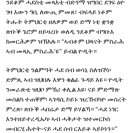
ንደቆም ሓደስቲ መጻእቲ ብድጎማ ዝግበር ደገፍ ዕዮ
ገዛ እውን ዓቢ ለውጢ ምመጸ፣ ብፍላይ ነቶም
ትሑት ትምህርቲ ዘለዎም ወይ ድማ ነቲ ቋንቋ
ጽቡቕ ጌሮም ዘይዛረቡ ወለዲ ንደቆም ብግቡእ
ክመርሕዎም ዝኽእሉ። “ኣብቶም ህጻናት ምስራሕ
ኣብ መጻኢ ምስራሕ’ዩ” ይብል ዮዲት።
ትምህርቲ ንልምዓት ሓደ ሰብ ወሳኒ ስለዝኾነ፡
ድምጺ ኣብ ዝህበሉ እዋን ቁልፊ ጉዳይ እዩ። ዮዲት
ንመራጽቲ ዝህቦ ምኽሪ ቀሊል እዩ፡ ናይ ምድማጽ
መሰልካ ተጠቐም፡ ኣገዳሲ ኮይኑ ዝረኸብካዮ መሰረት
ምረጽ፡ ጽቡቕ ሓበሬታ ድማ ይሃልኻ። “ሓደ ነገር
እንተዘይተረዲኡካ፡ ኣብ ሓቅታት ዝተመርኮሰ
መብርሂ ሕተት-ናይ ሓደ ሰብ ርእይቶ ኣይኮነን።”